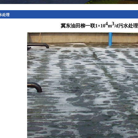
水处理
4
3
冀东油田柳一联1×10
m
/d污水处